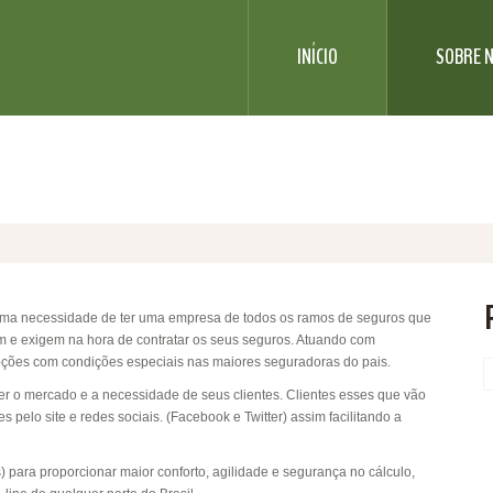
INÍCIO
SOBRE 
 uma necessidade de ter uma empresa de todos os ramos de seguros que
 e exigem na hora de contratar os seus seguros. Atuando com
pções com condições especiais nas maiores seguradoras do pais.
 o mercado e a necessidade de seus clientes. Clientes esses que vão
pelo site e redes sociais. (Facebook e Twitter) assim facilitando a
 para proporcionar maior conforto, agilidade e segurança no cálculo,